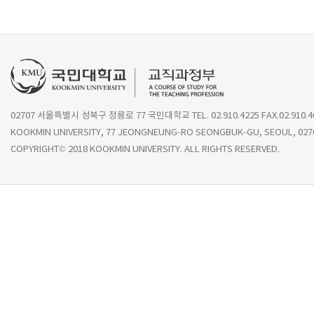
02707 서울특별시 성북구 정릉로 77 국민대학교 TEL. 02.910.4225 FAX.02.910.4
KOOKMIN UNIVERSITY, 77 JEONGNEUNG-RO SEONGBUK-GU, SEOUL, 027
COPYRIGHT© 2018 KOOKMIN UNIVERSITY. ALL RIGHTS RESERVED.