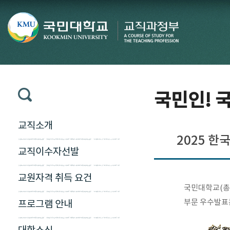
국민인! 국
교직소개
2025 
교직이수자선발
교원자격 취득 요건
국민대학교(총장
부문 우수발표
프로그램 안내