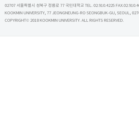
02707 서울특별시 성북구 정릉로 77 국민대학교 TEL. 02.910.4225 FAX.02.910.4
KOOKMIN UNIVERSITY, 77 JEONGNEUNG-RO SEONGBUK-GU, SEOUL, 027
COPYRIGHT© 2018 KOOKMIN UNIVERSITY. ALL RIGHTS RESERVED.