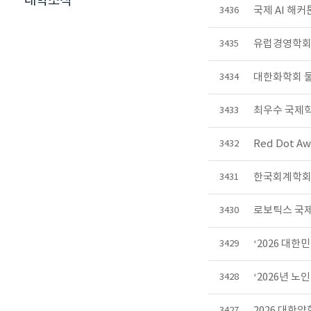
대학소식
국제 AI 해커톤
3436
유럽경영학회 '
3435
대한화학회 물
3434
최우수 국제학술
3433
Red Dot A
3432
한국회계학회 
3431
로보틱스 국제
3430
‘2026 대
3429
‘2026년 
3428
2026 대한
3427