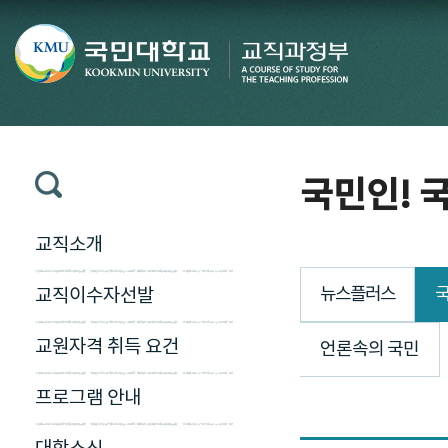
국민인! 국
교직소개
뉴스플러스
국
교직이수자선발
교원자격 취득 요건
언론속의 국민
프로그램 안내