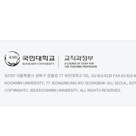
02707 서울특별시 성북구 정릉로 77 국민대학교 TEL. 02.910.4225 FAX.02.910.4
KOOKMIN UNIVERSITY, 77 JEONGNEUNG-RO SEONGBUK-GU, SEOUL, 027
COPYRIGHT© 2018 KOOKMIN UNIVERSITY. ALL RIGHTS RESERVED.