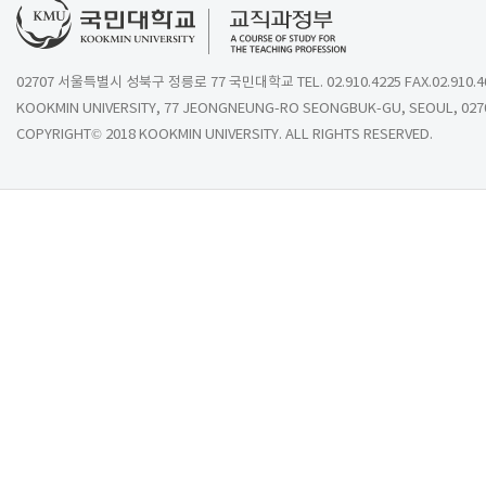
02707 서울특별시 성북구 정릉로 77 국민대학교 TEL. 02.910.4225 FAX.02.910.4
KOOKMIN UNIVERSITY, 77 JEONGNEUNG-RO SEONGBUK-GU, SEOUL, 027
COPYRIGHT© 2018 KOOKMIN UNIVERSITY. ALL RIGHTS RESERVED.