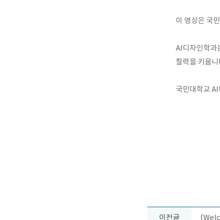
이 영상은 국
AI디자인학과는
찰력을 키웁니
국민대학교 A
이전글
[Wel