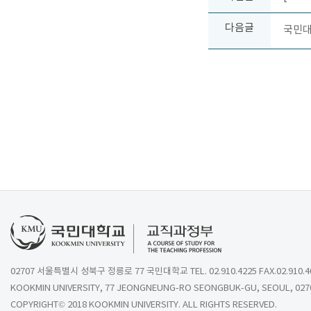
다음글
국민대학
02707 서울특별시 성북구 정릉로 77 국민대학교 TEL. 02.910.4225 FAX.02.910.4
KOOKMIN UNIVERSITY, 77 JEONGNEUNG-RO SEONGBUK-GU, SEOUL, 027
COPYRIGHT© 2018 KOOKMIN UNIVERSITY. ALL RIGHTS RESERVED.