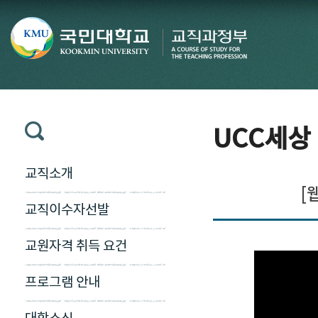
UCC세상
교직소개
[
교직이수자선발
교원자격 취득 요건
프로그램 안내