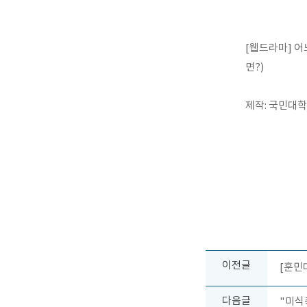
[웹드라마] 어
면?)
제작: 국민대학
이전글
[훈민대
다음글
"미식