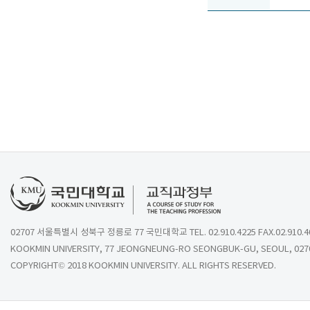
02707 서울특별시 성북구 정릉로 77 국민대학교 TEL. 02.910.4225 FAX.02.910.4
KOOKMIN UNIVERSITY, 77 JEONGNEUNG-RO SEONGBUK-GU, SEOUL, 027
COPYRIGHT© 2018 KOOKMIN UNIVERSITY. ALL RIGHTS RESERVED.