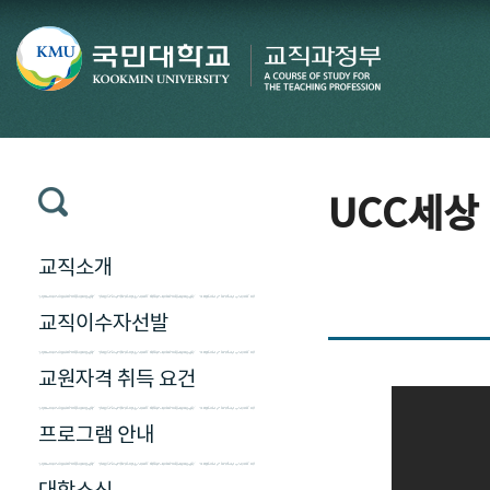
UCC세상
교직소개
교직이수자선발
교원자격 취득 요건
프로그램 안내