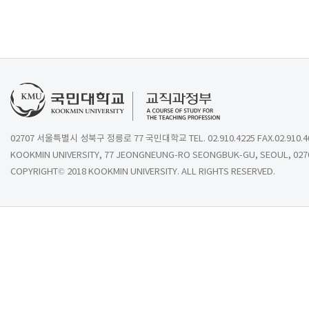
02707 서울특별시 성북구 정릉로 77 국민대학교 TEL. 02.910.4225 FAX.02.910.4
KOOKMIN UNIVERSITY, 77 JEONGNEUNG-RO SEONGBUK-GU, SEOUL, 027
COPYRIGHT© 2018 KOOKMIN UNIVERSITY. ALL RIGHTS RESERVED.