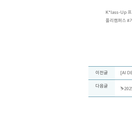
K*lass-U
풀리캠퍼스
#
이전글
[AI 
다음글
⛷️20