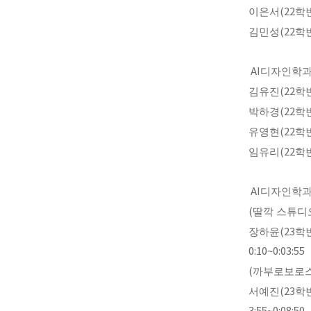
이은서
(22
학
김민성
(22
학
AI
디자인학
김유진
(22
학
박하경
(22
학
유영현
(22
학
임유리
(22
학
AI
디자인학
(
딸깍 스튜디
장하윤
(23
학
0:10~0:03:55
(
까부로보로
서예진
(23
학