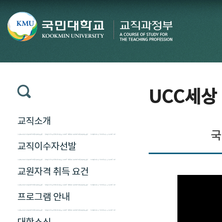
UCC세상
교직소개
국
교직이수자선발
교원자격 취득 요건
프로그램 안내