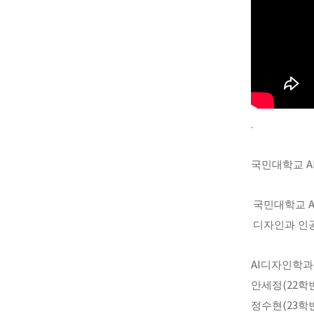
.
국민대학교
A
국민대학교
디자인과 인
AI
디자인학
안세정
(22
학
정수현
(23
학