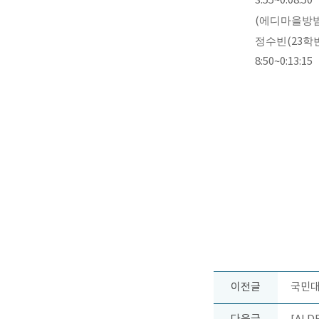
3:55~0:08:50
(
에디마을방
정수빈
(23
학
8:50~0:13:15
이전글
국민대