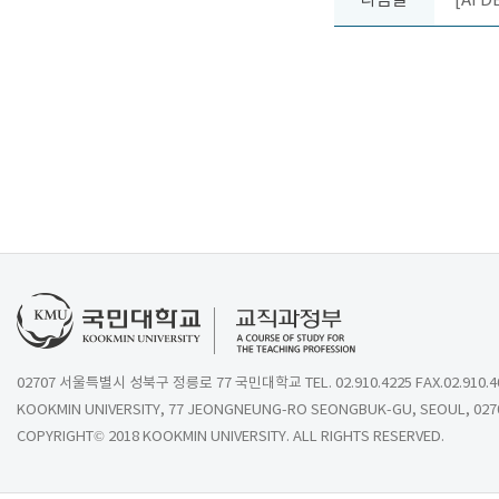
다음글
[AI 
02707 서울특별시 성북구 정릉로 77 국민대학교 TEL. 02.910.4225 FAX.02.910.4
KOOKMIN UNIVERSITY, 77 JEONGNEUNG-RO SEONGBUK-GU, SEOUL, 027
COPYRIGHT© 2018 KOOKMIN UNIVERSITY. ALL RIGHTS RESERVED.