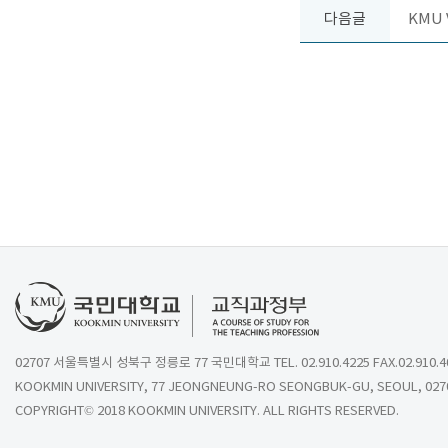
다음글
KMU 
02707 서울특별시 성북구 정릉로 77 국민대학교 TEL. 02.910.4225 FAX.02.910.4
KOOKMIN UNIVERSITY, 77 JEONGNEUNG-RO SEONGBUK-GU, SEOUL, 027
COPYRIGHT© 2018 KOOKMIN UNIVERSITY. ALL RIGHTS RESERVED.