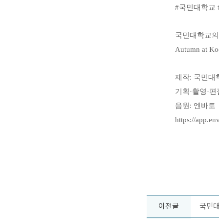
#
국민대학교
국민대학교의
Autumn at Ko
제작
:
국민대
기획
·
촬영
·
편
음원
:
엔바토
https://app.e
이전글
국민대학