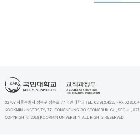
02707 서울특별시 성북구 정릉로 77 국민대학교 TEL. 02.910.4225 FAX.02.910.4
KOOKMIN UNIVERSITY, 77 JEONGNEUNG-RO SEONGBUK-GU, SEOUL, 027
COPYRIGHT© 2018 KOOKMIN UNIVERSITY. ALL RIGHTS RESERVED.