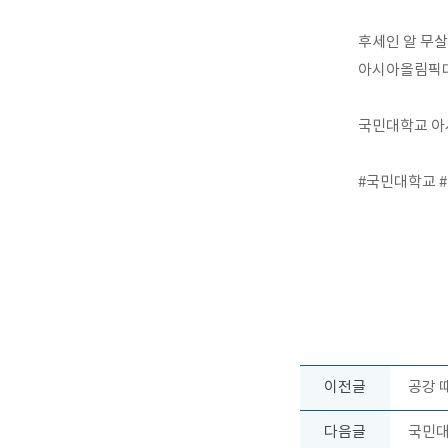
후세인 알 무살람
아시아올림픽대
국민대학교 아
#국민대학교
이전글
공강 
다음글
국민대