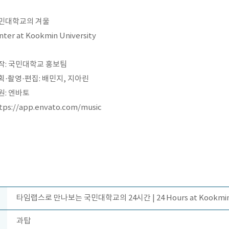
민대학교의 겨울
nter at Kookmin University
작: 국민대학교 홍보팀
획·촬영·편집: 배민지, 지아린
원: 엔바토
tps://app.envato.com/music
타임랩스로 만나보는 국민대학교의 24시간 | 24 Hours at Kookmin U
과탑