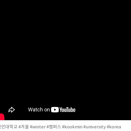
국민대학교
#겨울
#winter
#캠퍼스
#kookmin
#university
#korea