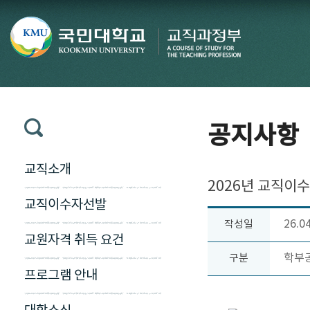
공지사항
교직소개
2026년 교직이
교직이수자선발
26.0
작성일
교원자격 취득 요건
학부
구분
프로그램 안내