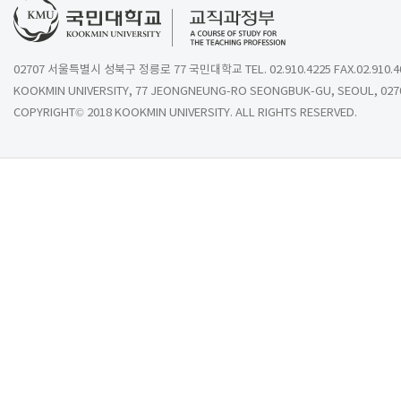
02707 서울특별시 성북구 정릉로 77 국민대학교 TEL. 02.910.4225 FAX.02.910.4
KOOKMIN UNIVERSITY, 77 JEONGNEUNG-RO SEONGBUK-GU, SEOUL, 027
COPYRIGHT© 2018 KOOKMIN UNIVERSITY. ALL RIGHTS RESERVED.