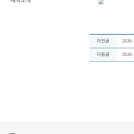
대학소식
이전글
202
다음글
202