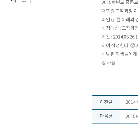
대학소식
2015학년도 중등
대학원 교직과정 이
라인)」을 아래와 
신청대상 : 교직과정 
기간 : 2014.08.
하여 작성한다. ② 2
선발된 학생들에게 개별
강 가능
이전글
201
다음글
201