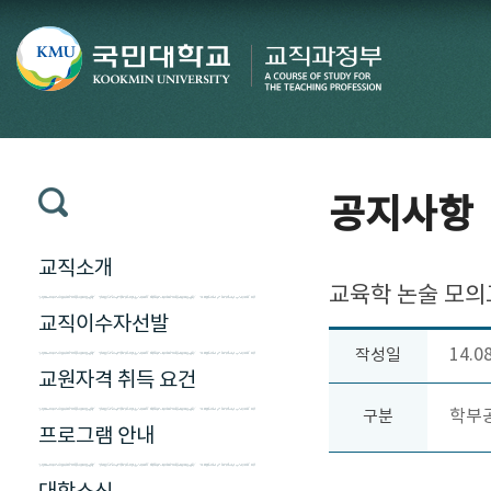
공지사항
교직소개
교육학 논술 모의
교직이수자선발
14.0
작성일
교원자격 취득 요건
학부
구분
프로그램 안내