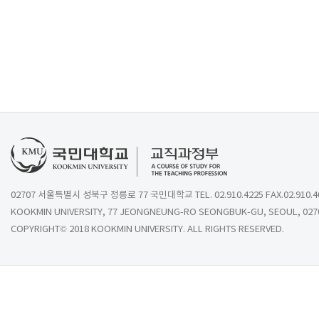
02707 서울특별시 성북구 정릉로 77 국민대학교 TEL. 02.910.4225 FAX.02.910.4
KOOKMIN UNIVERSITY, 77 JEONGNEUNG-RO SEONGBUK-GU, SEOUL, 027
COPYRIGHT© 2018 KOOKMIN UNIVERSITY. ALL RIGHTS RESERVED.