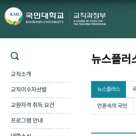
뉴스플러
교직소개
뉴스플러스
국
교직이수자선발
교원자격 취득 요건
언론속의 국민
프로그램 안내