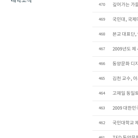
대학소식
깊어가는 가을
470
국민대, 국제
469
본교 대표단,
468
2009년도 제
467
동양문화 디자
466
김천 교수, 
465
고재일 동일토
464
2009 대한
463
국민대학교 제
462
TED 동양문
461