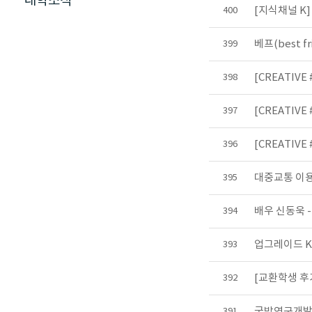
대학소식
[지식채널 K]
400
베프(best 
399
[CREATIV
398
[CREATIVE
397
[CREATIV
396
대중교통 이용
395
배우 신동욱 
394
업그레이드 K
393
[교환학생 후
392
국방연구개발을
391