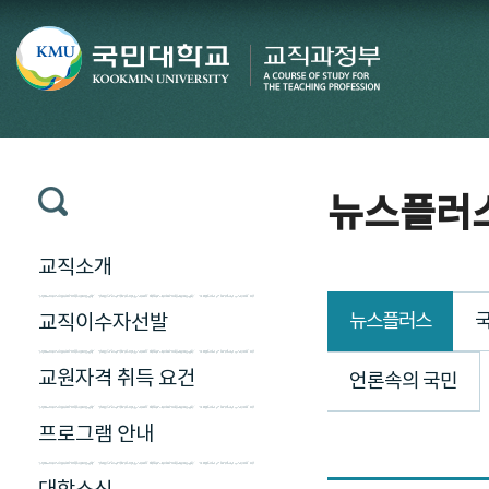
뉴스플러
교직소개
뉴스플러스
국
교직이수자선발
교원자격 취득 요건
언론속의 국민
프로그램 안내