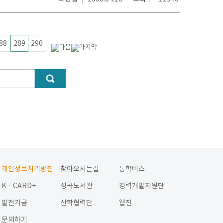
88
289
290
개인정보처리방침
찾아오시는길
통학버스
KㆍCARD+
성곡도서관
경력개발지원단
발전기금
산학협력단
웹진
문의하기