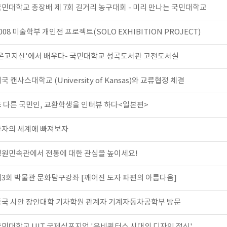
국민대학교 총장배 제 7회 길거리 농구대회 - 미리 만나는 국민대학교
008 미술학부 개인전 프로젝트(SOLO EXHIBITION PROJECT)
'온고지신'에서 배우다- 국민대학교 성곡도서관 고전도서실
국 캔사스대학교 (University of Kansas)와 교류협정 체결
또 다른 국민인, 교환학생을 인터뷰 하다<일본편>
한자의 세계에 빠져보자
명원민속관에서 전통에 대한 관심을 높이세요!
제3회 박물관 문화탐구강좌 [깨어진 도자 파편의 아름다움]
중국 시안 장안대학 기차학원 관계자 기계자동차공학부 방문
국민대학교 UIT 국제심포지엄 '유비쿼터스 시대의 디자인 정신'