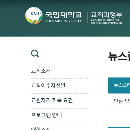
뉴스
교직소개
뉴스플
교직이수자선발
교원자격 취득 요건
언론속
프로그램 안내