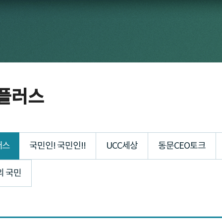
플러스
러스
국민인! 국민인!!
UCC세상
동문CEO토크
의 국민