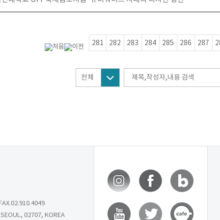
281
282
283
284
285
286
287
2
X.02.910.4049
SEOUL, 02707, KOREA